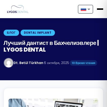
Nederlands
English
БЛОГ
DENTAL IMPLANT
Français
Лучший дантист в Бахчелиэвлере |
LYGOS DENTAL
Deutsch
Português
Dt. Betül Türkhan
·
6 октября, 2025
·
10 Время чтения
Español
Türkçe
Italiano
Български