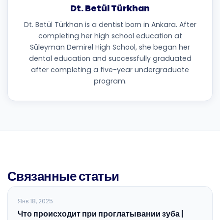
Dt. Betül Türkhan
Dt. Betül Türkhan is a dentist born in Ankara. After
completing her high school education at
Süleyman Demirel High School, she began her
dental education and successfully graduated
after completing a five-year undergraduate
program.
Связанные статьи
БЛОГ
Янв 18, 2025
Что происходит при проглатывании зуба |