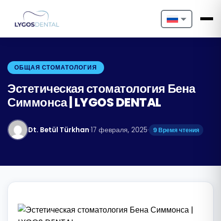
Nederlands
English
ОБЩАЯ СТОМАТОЛОГИЯ
Français
Эстетическая стоматология Бена
Симмонса | LYGOS DENTAL
Deutsch
Português
Dt. Betül Türkhan
·
17 февраля, 2025
·
9 Время чтения
Español
Türkçe
Italiano
Български