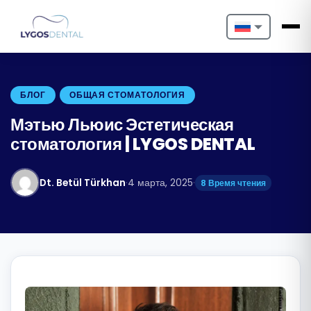
Nederlands
English
БЛОГ
ОБЩАЯ СТОМАТОЛОГИЯ
Français
Мэтью Льюис Эстетическая
стоматология | LYGOS DENTAL
Deutsch
Português
Dt. Betül Türkhan
·
4 марта, 2025
·
8 Время чтения
Español
Türkçe
Italiano
Български