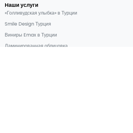
Наши услуги
«Голливудская улыбка» в Турции
Smile Design Турция
Виниры Emax в Турции
Ламинированная облицовка
Зубные имплантаты
Быстрые ссылки
Главная
О нас
До и после
Блог
Контакты