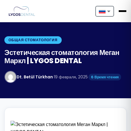
Nederlands
English
ОБЩАЯ СТОМАТОЛОГИЯ
Français
Эстетическая стоматология Меган
Маркл | LYGOS DENTAL
Deutsch
Português
Dt. Betül Türkhan
·
19 февраля, 2025
·
6 Время чтения
Español
Türkçe
Italiano
Български