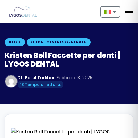
Nederlands
English
BLOG
ODONTOIATRIA GENERALE
Français
Kristen Bell Faccette per denti |
LYGOS DENTAL
Deutsch
Dt. Betül Türkhan
·
Febbraio 18, 2025
·
Português
13 Tempo di lettura:
Español
Türkçe
Italiano
Български