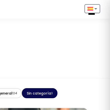
Nederlands
English
Français
Deutsch
Português
Español
Türkçe
eneral
Sin categoría
124
3
Italiano
Български