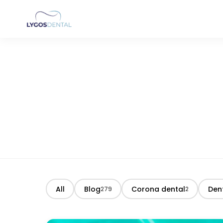
All
Blog
Corona dental
Den
279
2