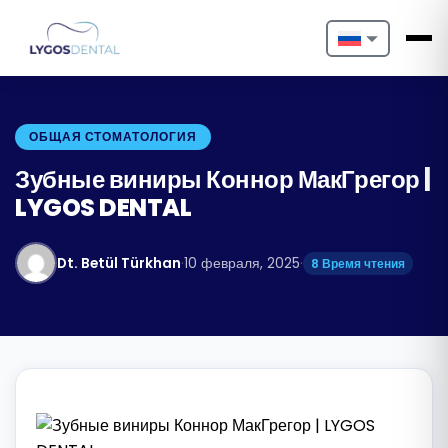
Nederlands
English
ОБЩАЯ СТОМАТОЛОГИЯ
Français
Зубные виниры Коннор МакГрегор |
LYGOS DENTAL
Deutsch
Português
Dt. Betül Türkhan
·
10 февраля, 2025
·
8 Время чтения
Español
Türkçe
Italiano
Български