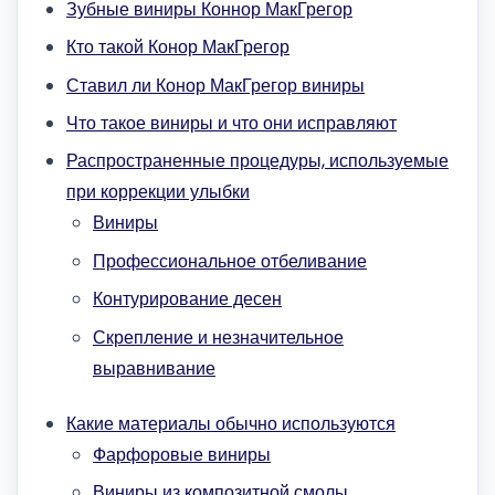
Зубные виниры Коннор МакГрегор
Кто такой Конор МакГрегор
Ставил ли Конор МакГрегор виниры
Что такое виниры и что они исправляют
Распространенные процедуры, используемые
при коррекции улыбки
Виниры
Профессиональное отбеливание
Контурирование десен
Скрепление и незначительное
выравнивание
Какие материалы обычно используются
Фарфоровые виниры
Виниры из композитной смолы