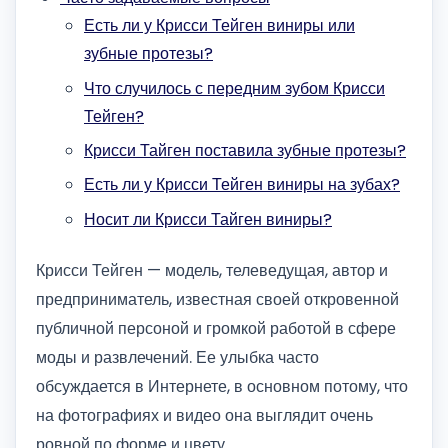
Есть ли у Крисси Тейген виниры или
зубные протезы?
Что случилось с передним зубом Крисси
Тейген?
Крисси Тайген поставила зубные протезы?
Есть ли у Крисси Тейген виниры на зубах?
Носит ли Крисси Тайген виниры?
Крисси Тейген — модель, телеведущая, автор и
предприниматель, известная своей откровенной
публичной персоной и громкой работой в сфере
моды и развлечений. Ее улыбка часто
обсуждается в Интернете, в основном потому, что
на фотографиях и видео она выглядит очень
ровной по форме и цвету.