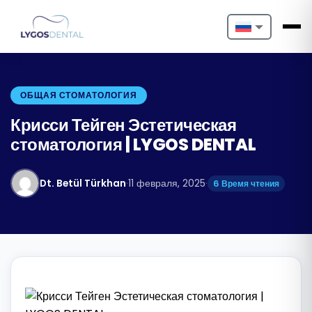
Nederlands
English
ОБЩАЯ СТОМАТОЛОГИЯ
Français
Крисси Тейген Эстетическая
стоматология | LYGOS DENTAL
Deutsch
Português
Dt. Betül Türkhan
·
11 февраля, 2025
·
6 Время чтения
Español
Türkçe
Italiano
Български