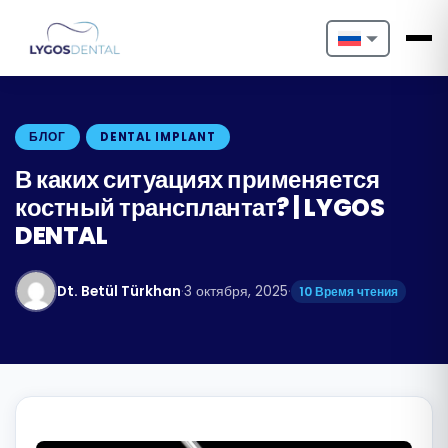
Nederlands
English
БЛОГ
DENTAL IMPLANT
Français
В каких ситуациях применяется
костный трансплантат? | LYGOS
Deutsch
DENTAL
Português
Dt. Betül Türkhan
·
3 октября, 2025
·
10 Время чтения
Español
Türkçe
Italiano
Български