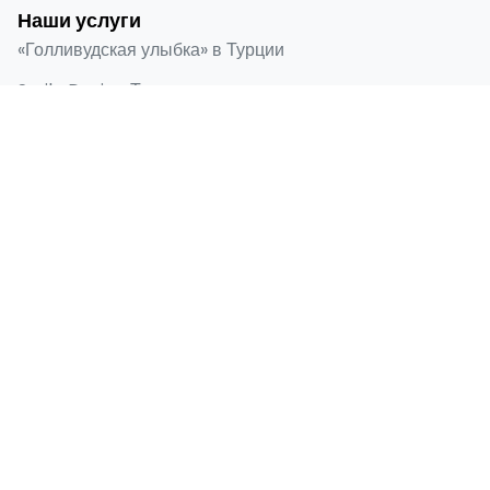
Наши услуги
«Голливудская улыбка» в Турции
Smile Design Турция
Виниры Emax в Турции
Ламинированная облицовка
Зубные имплантаты
Быстрые ссылки
Главная
О нас
До и после
Блог
Контакты