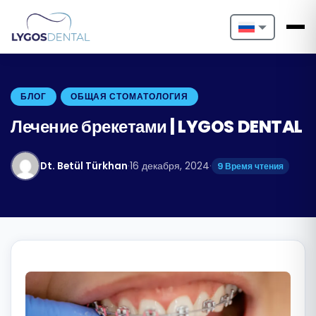
Nederlands
English
БЛОГ
ОБЩАЯ СТОМАТОЛОГИЯ
Français
Лечение брекетами | LYGOS DENTAL
Deutsch
Dt. Betül Türkhan
·
16 декабря, 2024
·
9 Время чтения
Português
Español
Türkçe
Italiano
Български