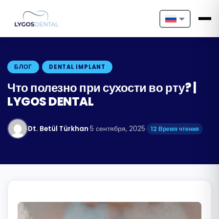
Nederlands
English
БЛОГ
DENTAL IMPLANT
Français
Что полезно при сухости во рту? |
LYGOS DENTAL
Deutsch
Português
Dt. Betül Türkhan
·
5 сентября, 2025
·
12 Время чтения
Español
Türkçe
Italiano
Български