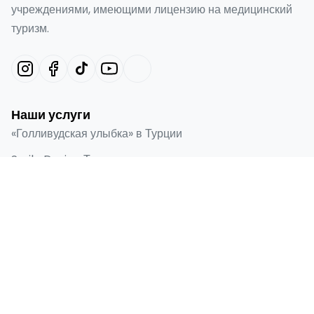
учреждениями, имеющими лицензию на медицинский
туризм.
Наши услуги
«Голливудская улыбка» в Турции
Smile Design Турция
Виниры Emax в Турции
Ламинированная облицовка
Зубные имплантаты
Быстрые ссылки
Главная