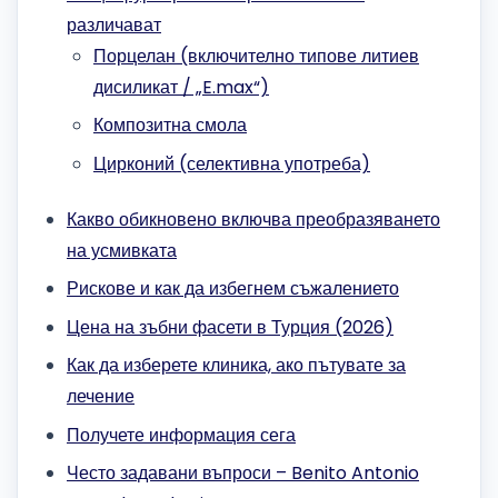
различават
Порцелан (включително типове литиев
дисиликат / „E.max“)
Композитна смола
Цирконий (селективна употреба)
Какво обикновено включва преобразяването
на усмивката
Рискове и как да избегнем съжалението
Цена на зъбни фасети в Турция (2026)
Как да изберете клиника, ако пътувате за
лечение
Получете информация сега
Често задавани въпроси – Benito Antonio