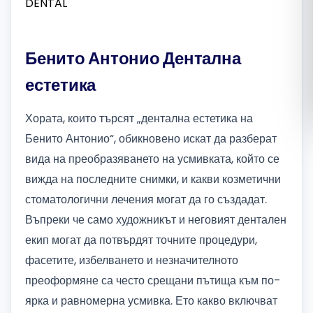
Română
Бенито Антонио Дентална
Русский
естетика
Хората, които търсят „дентална естетика на
Бенито Антонио“, обикновено искат да разберат
вида на преобразяването на усмивката, който се
вижда на последните снимки, и какви козметични
стоматологични лечения могат да го създадат.
Въпреки че само художникът и неговият дентален
екип могат да потвърдят точните процедури,
фасетите, избелването и незначителното
преоформяне са често срещани пътища към по-
ярка и равномерна усмивка. Ето какво включват