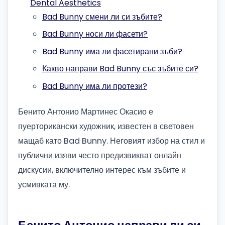
Dental Aesthetics
Bad Bunny смени ли си зъбите?
Bad Bunny носи ли фасети?
Bad Bunny има ли фасетирани зъби?
Какво направи Bad Bunny със зъбите си?
Bad Bunny има ли протези?
Бенито Антонио Мартинес Окасио е
пуерторикански художник, известен в световен
мащаб като Bad Bunny. Неговият избор на стил и
публични изяви често предизвикват онлайн
дискусии, включително интерес към зъбите и
усмивката му.