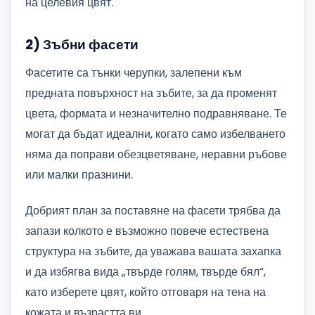
на целевия цвят.
2) Зъбни фасети
Фасетите са тънки черупки, залепени към
предната повърхност на зъбите, за да променят
цвета, формата и незначително подравняване. Те
могат да бъдат идеални, когато само избелването
няма да поправи обезцветяване, неравни ръбове
или малки празнини.
Добрият план за поставяне на фасети трябва да
запази колкото е възможно повече естествена
структура на зъбите, да уважава вашата захапка
и да избягва вида „твърде голям, твърде бял“,
като изберете цвят, който отговаря на тена на
кожата и възрастта ви.