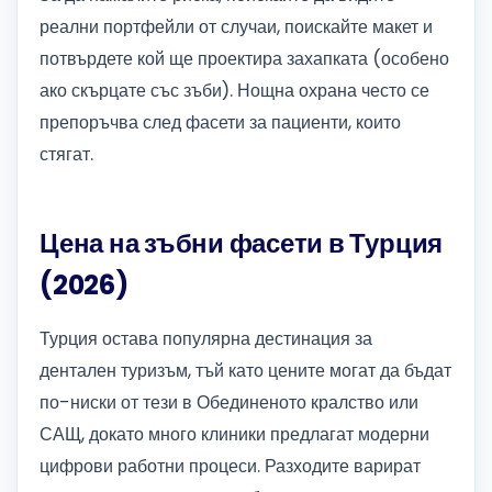
реални портфейли от случаи, поискайте макет и
потвърдете кой ще проектира захапката (особено
ако скърцате със зъби). Нощна охрана често се
препоръчва след фасети за пациенти, които
стягат.
Цена на зъбни фасети в Турция
(2026)
Турция остава популярна дестинация за
дентален туризъм, тъй като цените могат да бъдат
по-ниски от тези в Обединеното кралство или
САЩ, докато много клиники предлагат модерни
цифрови работни процеси. Разходите варират