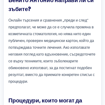
Бенито Антонио направи ли си
зъбите?
Онлайн търсения и сравнения „преди и след“
предполагат, че може да се е случила промяна в
козметичната стоматология, но няма нито един
публичен, проверен медицински картон, който да
потвърждава точните лечения. Ако използвате
неговия поглед като вдъхновение, съсредоточете
се върху техниките, които зъболекарите
обикновено използват, за да постигнат подобен
резултат, вместо да приемате конкретен списък с
процедури.
Процедури, които могат да