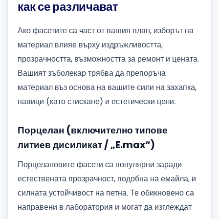
как се различават
Ако фасетите са част от вашия план, изборът на
материал влияе върху издръжливостта,
прозрачността, възможността за ремонт и цената.
Вашият зъболекар трябва да препоръча
материал въз основа на вашите сили на захапка,
навици (като стискане) и естетически цели.
Порцелан (включително типове
литиев дисиликат / „E.max“)
Порцелановите фасети са популярни заради
естествената прозрачност, подобна на емайла, и
силната устойчивост на петна. Те обикновено са
направени в лаборатория и могат да изглеждат