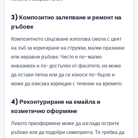
3) Композитно залепване и ремонт на
ръбове
Композитното свързване използва смола с цвят
на зъб за коригиране на стружки, малки празнини
или неравни ръбове. Често е по-малко
инвазивен и по-достъпен от фасетите, но може
да остави петна или да се износи по-бързо и
може да изисква корекции с течение на времето.
4) Реконтуриране на емайла и
козметично оформяне
Лекото преоформяне може да изглади острите
ръбове или да подобри симетрията. Тя трябва да