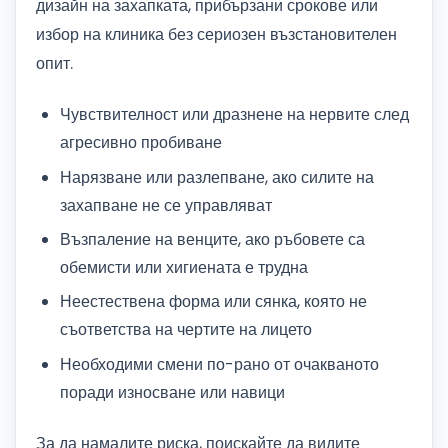
дизайн на захапката, прибързани срокове или
избор на клиника без сериозен възстановителен
опит.
Чувствителност или дразнене на нервите след
агресивно пробиване
Нарязване или разлепване, ако силите на
захапване не се управляват
Възпаление на венците, ако ръбовете са
обемисти или хигиената е трудна
Неестествена форма или сянка, която не
съответства на чертите на лицето
Необходими смени по-рано от очакваното
поради износване или навици
За да намалите риска, поискайте да видите