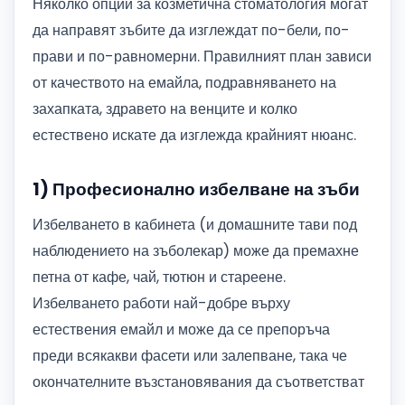
Няколко опции за козметична стоматология могат
да направят зъбите да изглеждат по-бели, по-
прави и по-равномерни. Правилният план зависи
от качеството на емайла, подравняването на
захапката, здравето на венците и колко
естествено искате да изглежда крайният нюанс.
1) Професионално избелване на зъби
Избелването в кабинета (и домашните тави под
наблюдението на зъболекар) може да премахне
петна от кафе, чай, тютюн и стареене.
Избелването работи най-добре върху
естествения емайл и може да се препоръча
преди всякакви фасети или залепване, така че
окончателните възстановявания да съответстват