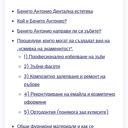
Бенито Антонио Дентална естетика
Кой е Бенито Антонио?
Бенито Антонио направи ли си зъбите?
Процедури, които могат да създадат вид на
„усмивка на знаменитост“.
1) Професионално избелване на зъби
2) Зъбни фасети
3) Композитно залепване и ремонт на
ръбове
4) Реконтуриране на емайла и козметично
оформяне
5) Ортодонтия (понякога зад кулисите)
Общи фурнирни материали и как се