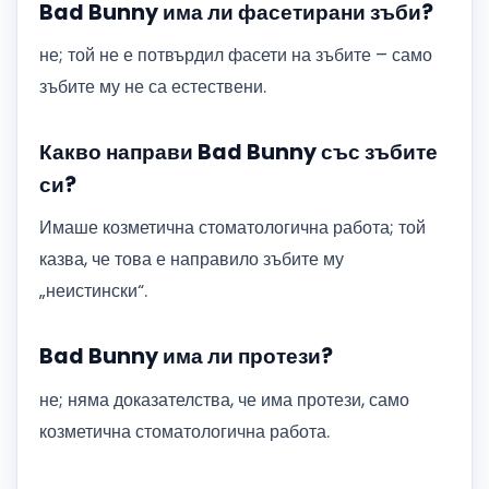
Bad Bunny има ли фасетирани зъби?
не; той не е потвърдил фасети на зъбите – само
зъбите му не са естествени.
Какво направи Bad Bunny със зъбите
си?
Имаше козметична стоматологична работа; той
казва, че това е направило зъбите му
„неистински“.
Bad Bunny има ли протези?
не; няма доказателства, че има протези, само
козметична стоматологична работа.