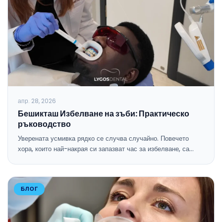
апр. 28, 2026
Бешикташ Избелване на зъби: Практическо
ръководство
Уверената усмивка рядко се случва случайно. Повечето
хора, които най-накрая си запазват час за избелване, са…
БЛОГ