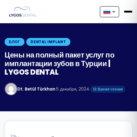
Nederlands
English
БЛОГ
DENTAL IMPLANT
Français
Цены на полный пакет услуг по
имплантации зубов в Турции |
Deutsch
LYGOS DENTAL
Português
Dt. Betül Türkhan
·
5 декабря, 2024
·
12 Время чтения
Español
Türkçe
Italiano
Български