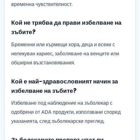
временна чувствителност.
Кой не трябва да прави избелване на
зъбите?
Бременни или кърмещи хора, деца и всеки с
нелекуван кариес, заболяване на венците или
обширни възстановявания.
Кой е най-здравословният начин за
избелване на зъбите?
Избелване под наблюдение на зъболекар с
одобрени от ADA продукти, използвани според
указанията, след зъболекарски преглед.
Зъболекарите препоръчват ли