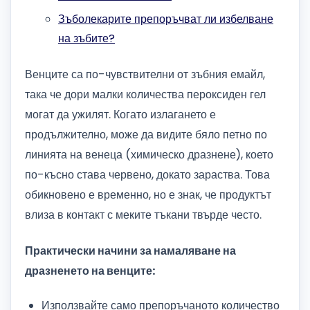
Зъболекарите препоръчват ли избелване
на зъбите?
Венците са по-чувствителни от зъбния емайл,
така че дори малки количества пероксиден гел
могат да ужилят. Когато излагането е
продължително, може да видите бяло петно ​​по
линията на венеца (химическо дразнене), което
по-късно става червено, докато зараства. Това
обикновено е временно, но е знак, че продуктът
влиза в контакт с меките тъкани твърде често.
Практически начини за намаляване на
дразненето на венците:
Използвайте само препоръчаното количество