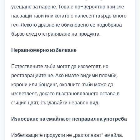
усещане за парене. Това е по-вероятно при зле
пасващи тави или когато е нанесен твърде много
гел. Лекото дразнене обикновено се подобрява
бързо след отстраняване на продукта.
Неравномерно избелване
Естествените зъби могат да изсветлят, но
реставрациите не. Ако имате видими пломби,
корони или бондинг, околните зъби може да
изсветлеят, докато възстановяването остава в
същия цвят, създавайки неравен вид.
Износване на емайла от неправилна употреба
Избелващите продукти не „разтопяват“ емайла,