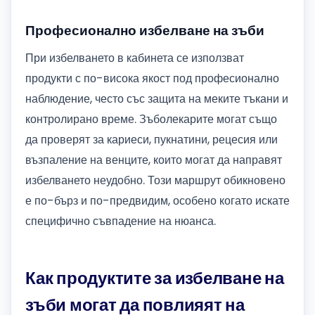
Професионално избелване на зъби
При избелването в кабинета се използват
продукти с по-висока якост под професионално
наблюдение, често със защита на меките тъкани и
контролирано време. Зъболекарите могат също
да проверят за кариеси, пукнатини, рецесия или
възпаление на венците, които могат да направят
избелването неудобно. Този маршрут обикновено
е по-бърз и по-предвидим, особено когато искате
специфично съвпадение на нюанса.
Как продуктите за избелване на
зъби могат да повлияят на