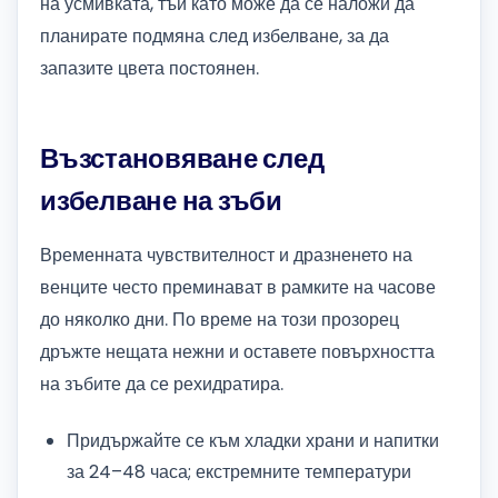
на усмивката, тъй като може да се наложи да
планирате подмяна след избелване, за да
запазите цвета постоянен.
Възстановяване след
избелване на зъби
Временната чувствителност и дразненето на
венците често преминават в рамките на часове
до няколко дни. По време на този прозорец
дръжте нещата нежни и оставете повърхността
на зъбите да се рехидратира.
Придържайте се към хладки храни и напитки
за 24–48 часа; екстремните температури