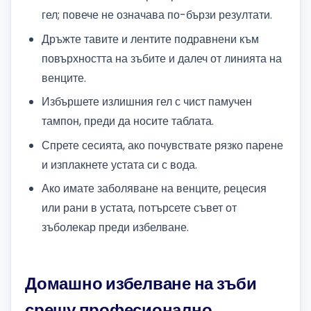
гел; повече не означава по-бързи резултати.
Дръжте тавите и лентите подравнени към
повърхността на зъбите и далеч от линията на
венците.
Избършете излишния гел с чист памучен
тампон, преди да носите таблата.
Спрете сесията, ако почувствате рязко парене
и изплакнете устата си с вода.
Ако имате заболяване на венците, рецесия
или рани в устата, потърсете съвет от
зъболекар преди избелване.
Домашно избелване на зъби
срещу професионално