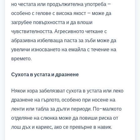
но честата или продължителна употреба –
особено с гелове с висока якост – може да
загрубее повърхността и да влоши
чувствителността. Агресивното четкане с
абразивна избелваща паста за зъби може да
увеличи износването на емайла с течение на
времето.
Сухота в устата и дразнене
Някои хора забелязват сухота в устата или леко
дразнене на гърлото, особено при носене на
ленти или табла за дълги периоди. По-малкото
отделяне на слюнка може да повиши риска от
лош дъх и кариес, ако се превърне в навик.