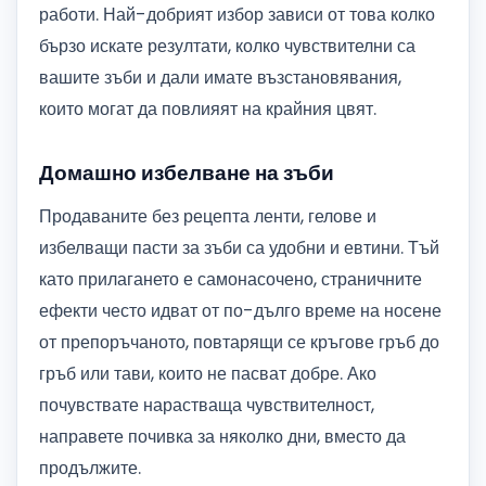
работи. Най-добрият избор зависи от това колко
бързо искате резултати, колко чувствителни са
вашите зъби и дали имате възстановявания,
които могат да повлияят на крайния цвят.
Домашно избелване на зъби
Продаваните без рецепта ленти, гелове и
избелващи пасти за зъби са удобни и евтини. Тъй
като прилагането е самонасочено, страничните
ефекти често идват от по-дълго време на носене
от препоръчаното, повтарящи се кръгове гръб до
гръб или тави, които не пасват добре. Ако
почувствате нарастваща чувствителност,
направете почивка за няколко дни, вместо да
продължите.