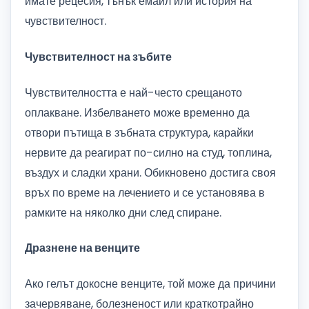
имате рецесия, тънък емайл или история на
чувствителност.
Чувствителност на зъбите
Чувствителността е най-често срещаното
оплакване. Избелването може временно да
отвори пътища в зъбната структура, карайки
нервите да реагират по-силно на студ, топлина,
въздух и сладки храни. Обикновено достига своя
връх по време на лечението и се установява в
рамките на няколко дни след спиране.
Дразнене на венците
Ако гелът докосне венците, той може да причини
зачервяване, болезненост или краткотрайно