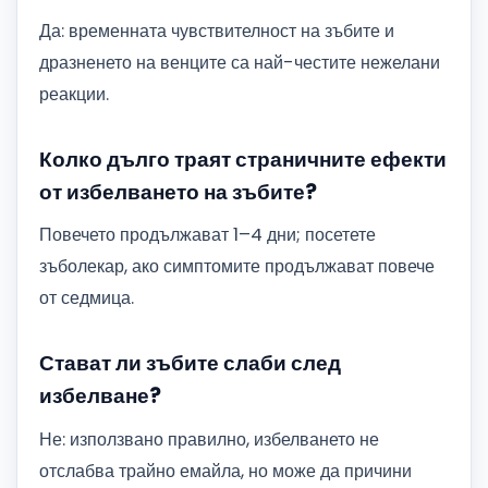
Да: временната чувствителност на зъбите и
дразненето на венците са най-честите нежелани
реакции.
Колко дълго траят страничните ефекти
от избелването на зъбите?
Повечето продължават 1–4 дни; посетете
зъболекар, ако симптомите продължават повече
от седмица.
Стават ли зъбите слаби след
избелване?
Не: използвано правилно, избелването не
отслабва трайно емайла, но може да причини