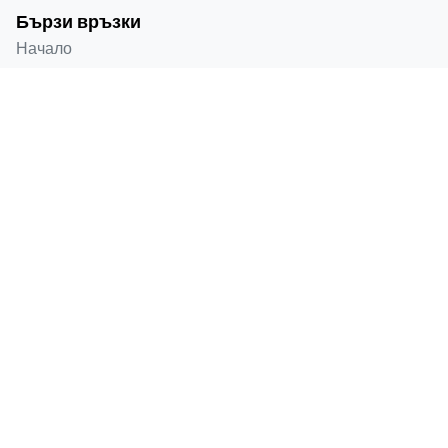
Бързи връзки
Начало
За мен
Преди и след
Блог
Контакти
Контактна информация
Selenium Retro, Ataköy 7-8-9-10. Kısım, D-100
Güney Yanyolu No:18/A Bakırköy İstanbul 34158 TR
+90 538 416 61 91
sales@lygosdental.com
Понеделник – събота: 09:00 – 18:00