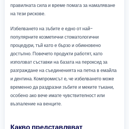
правилната сила и време помага за намаляване
на тези рискове.
Избелването на зъбите е едно от най-
популярните козметични стоматологични
процедури, тъй като е бързо и обикновено
достъпно. Повечето продукти работят, като
използват съставки на базата на пероксид за
разграждане на съединенията на петна в емайла
и дентина. Компромисът е, че избелването може
временно да раздразни зъбите и меките тъкани,
особено ако вече имате чувствителност или
възпаление на венците.
Какво представляват