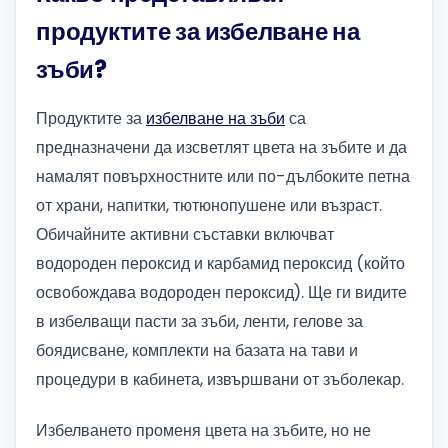
продуктите за избелване на
зъби?
Продуктите за
избелване на зъби
са
предназначени да изсветлят цвета на зъбите и да
намалят повърхностните или по-дълбоките петна
от храни, напитки, тютюнопушене или възраст.
Обичайните активни съставки включват
водороден пероксид и карбамид пероксид (който
освобождава водороден пероксид). Ще ги видите
в избелващи пасти за зъби, ленти, гелове за
боядисване, комплекти на базата на тави и
процедури в кабинета, извършвани от зъболекар.
Избелването променя цвета на зъбите, но не