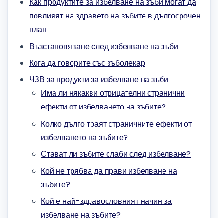
Как продуктите за избелване на зъби могат да
повлияят на здравето на зъбите в дългосрочен
план
Възстановяване след избелване на зъби
Кога да говорите със зъболекар
ЧЗВ за продукти за избелване на зъби
Има ли някакви отрицателни странични
ефекти от избелването на зъбите?
Колко дълго траят страничните ефекти от
избелването на зъбите?
Стават ли зъбите слаби след избелване?
Кой не трябва да прави избелване на
зъбите?
Кой е най-здравословният начин за
избелване на зъбите?