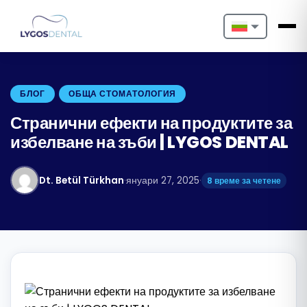
Nederlands
English
БЛОГ
ОБЩА СТОМАТОЛОГИЯ
Français
Странични ефекти на продуктите за
избелване на зъби | LYGOS DENTAL
Deutsch
Português
Dt. Betül Türkhan
·
януари 27, 2025
·
8 време за четене
Español
Türkçe
Italiano
Български