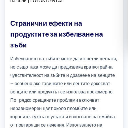
Română
Странични ефекти на
Русский
продуктите за избелване на
зъби
Избелването на зъбите може да изсветли петната,
но също така може да предизвика краткотрайна
чувствителност на зъбите и дразнене на венците
– особено ако тавичките или лентите докосват
венците или продуктът се използва прекомерно.
По-рядко срещаните проблеми включват
неравномерен цвят около пломбите или
короните, сухота в устата и износване на емайла
от повтарящи се лечения. Използването на