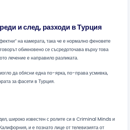
реди и след, разходи в Турция
фектни“ на камерата, така че е нормално феновете
зговорът обикновено се съсредоточава върху това
ото лечение е направило разликата.
могло да обясни една по-ярка, по-права усмивка,
рата за фасети в Турция.
л, широко известен с ролите си в Criminal Minds и
, Калифорния, и е познато лице от телевизията от