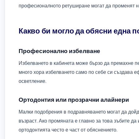
професионалното ретуширане могат да променят на
Какво би могло да обясни една 
Професионално избелване
Избелването в кабинета може бързо да премахне пе
много хора избелването само по себе си създава е
осветление.
Ортодонтия или прозрачни алайнери
Малки подобрения в подравняването могат да дойда
възраст. Ако промяната е главно за това зъбите д
ортодонтията често е част от обяснението.