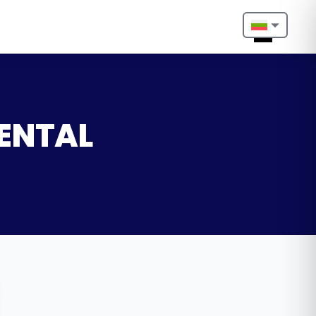
Nederlands
English
Français
DENTAL
Deutsch
Português
Español
Türkçe
Italiano
Български