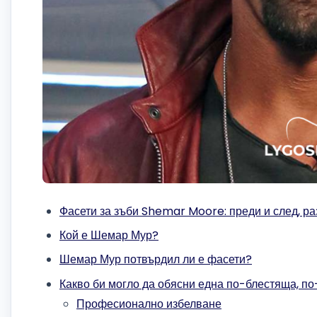
Фасети за зъби Shemar Moore: преди и след, ра
Кой е Шемар Мур?
Шемар Мур потвърдил ли е фасети?
Какво би могло да обясни една по-блестяща, п
Професионално избелване