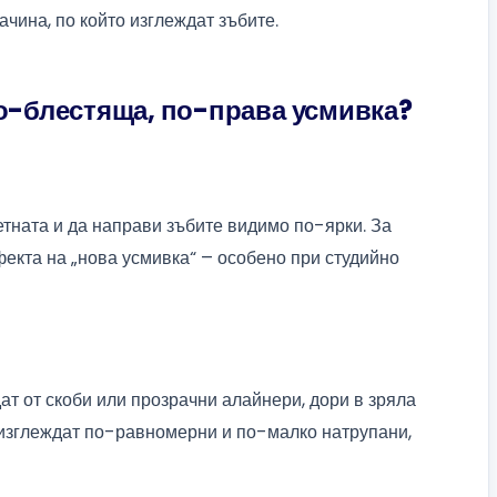
чина, по който изглеждат зъбите.
по-блестяща, по-права усмивка?
тната и да направи зъбите видимо по-ярки. За
фекта на „нова усмивка“ – особено при студийно
т от скоби или прозрачни алайнери, дори в зряла
а изглеждат по-равномерни и по-малко натрупани,