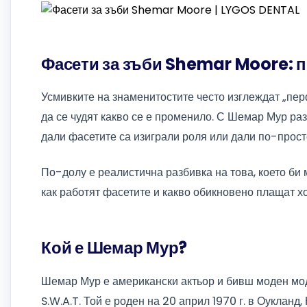
Фасети за зъби Shemar Moore: п
Усмивките на знаменитостите често изглеждат „пер
да се чудят какво се е променило. С Шемар Мур ра
дали фасетите са изиграли роля или дали по-прост
По-долу е реалистична разбивка на това, което би 
как работят фасетите и какво обикновено плащат хо
Кой е Шемар Мур?
Шемар Мур е американски актьор и бивш моден моде
S.W.A.T. Той е роден на 20 април 1970 г. в Оукланд