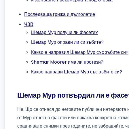
Последваща грижа и дълголетие
ЧЗВ
Шемар Мур получи ли фасети?
Шемар Мур оправи ли си зъбите?
Какво е направил Шемар Мур със зъбите си?
Shemar Moorer има ли протези?
Какво направи Шемар Мур със зъбите си?
Шемар Мур потвърдил ли е фасе
Не. Що се отнася до неговите публични интервюта 
от Мур относно фасети или някаква конкретна козм
сравнявате снимки през годините, не забравяйте, ч