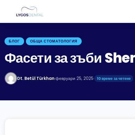
БЛОГ
ОБЩА СТОМАТОЛОГИЯ
Фасети за зъби Sh
Dt. Betül Türkhan
·
февруари 25, 2025
·
10 време за четене