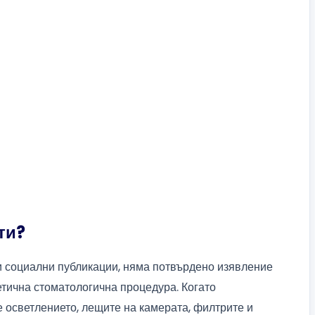
ти?
и социални публикации, няма потвърдено изявление
етична стоматологична процедура. Когато
е осветлението, лещите на камерата, филтрите и