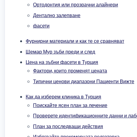
Ортодонтия или прозрачни алайнери
Дентално залепване
фасети
Фурнирни материали и как те се сравняват
Шемар Мур зъби преди и след
Цена на зъбни фасети в Турция
Фактори, които променят цената
Типични ценови диапазони Пациенти Вижте
Как да изберем клиника в Турция
Поискайте ясен план за лечение
Проверете идентификационните данни и лаб
План за последващи действия
Избягвайте прекомерната подготовка