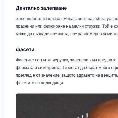
Дентално залепване
Залепването използва смола с цвят на зъб за усъв
празнини или фиксиране на малки стружки. Той е ко
може да създаде по-чиста, по-равномерна усмивка
фасети
Фасетите са тънки черупки, залепени към предната 
формата и симетрията. Те могат да бъдат много еф
преглед е от значение, защото здравето на венците
фасетите са подходящи.