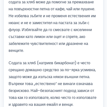
содата за хляб може да помогне за премахване
на повърхностни петна от кафе, чай или пушене.
Не избелва зъбите и не променя естествения им
нюанс и не е заместител на пастата за зъби с
флуор. Избягвайте да го смесвате с киселинни
съставки като лимон или оцет и спрете, ако
забележите чувствителност или дразнене на
венците.
Содата за хляб (натриев бикарбонат) е често
срещано домашно средство за по-ярка усмивка,
защото може да излъска някои външни петна.
Въпреки това „естествено“ не винаги означава
безрисково. Най-безопасният подход зависи от
това как го използвате, колко често го използвате
и здравето на вашия емайл и венци.