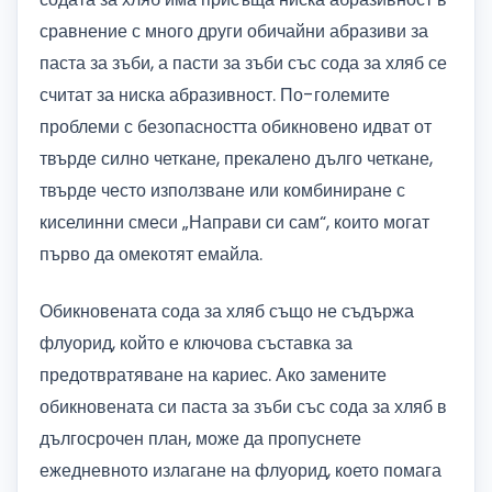
сравнение с много други обичайни абразиви за
паста за зъби, а пасти за зъби със сода за хляб се
считат за ниска абразивност. По-големите
проблеми с безопасността обикновено идват от
твърде силно четкане, прекалено дълго четкане,
твърде често използване или комбиниране с
киселинни смеси „Направи си сам“, които могат
първо да омекотят емайла.
Обикновената сода за хляб също не съдържа
флуорид, който е ключова съставка за
предотвратяване на кариес. Ако замените
обикновената си паста за зъби със сода за хляб в
дългосрочен план, може да пропуснете
ежедневното излагане на флуорид, което помага