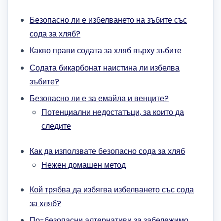
Безопасно ли е избелването на зъбите със
сода за хляб?
Какво прави содата за хляб върху зъбите
Содата бикарбонат наистина ли избелва
зъбите?
Безопасно ли е за емайла и венците?
Потенциални недостатъци, за които да
следите
Как да използвате безопасно сода за хляб
Нежен домашен метод
Кой трябва да избягва избелването със сода
за хляб?
По-безопасни алтернативи за забележимо