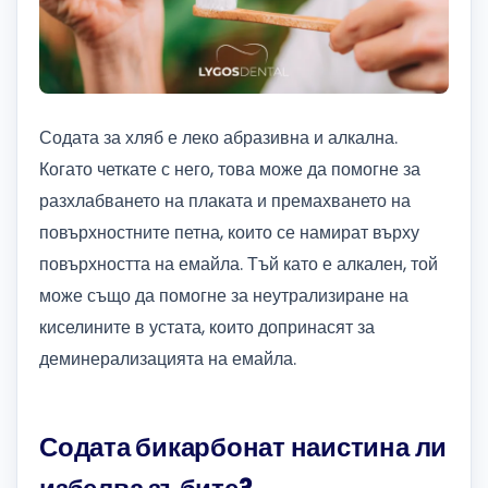
Содата за хляб е леко абразивна и алкална.
Когато четкате с него, това може да помогне за
разхлабването на плаката и премахването на
повърхностните петна, които се намират върху
повърхността на емайла. Тъй като е алкален, той
може също да помогне за неутрализиране на
киселините в устата, които допринасят за
деминерализацията на емайла.
Содата бикарбонат наистина ли