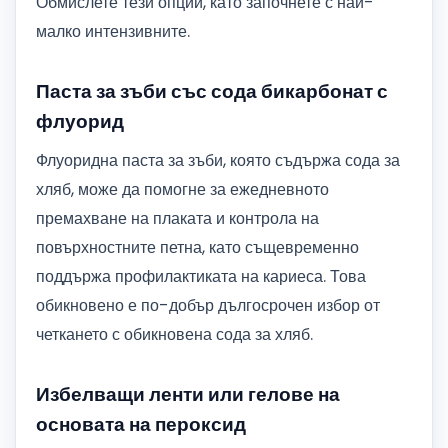
Обмислете тези опции, като започнете с най-
малко интензивните.
Паста за зъби със сода бикарбонат с
флуорид
Флуоридна паста за зъби, която съдържа сода за
хляб, може да помогне за ежедневното
премахване на плаката и контрола на
повърхностните петна, като същевременно
поддържа профилактиката на кариеса. Това
обикновено е по-добър дългосрочен избор от
четкането с обикновена сода за хляб.
Избелващи ленти или гелове на
основата на пероксид