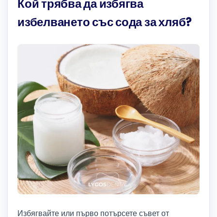
Кой трябва да избягва
избелването със сода за хляб?
Избягвайте или първо потърсете съвет от