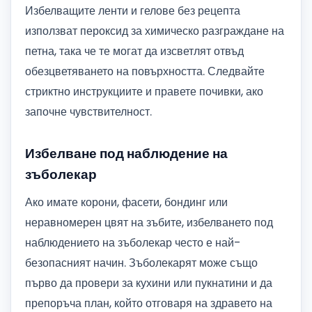
Избелващите ленти и гелове без рецепта
използват пероксид за химическо разграждане на
петна, така че те могат да изсветлят отвъд
обезцветяването на повърхността. Следвайте
стриктно инструкциите и правете почивки, ако
започне чувствителност.
Избелване под наблюдение на
зъболекар
Ако имате корони, фасети, бондинг или
неравномерен цвят на зъбите, избелването под
наблюдението на зъболекар често е най-
безопасният начин. Зъболекарят може също
първо да провери за кухини или пукнатини и да
препоръча план, който отговаря на здравето на