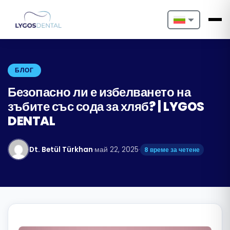
Nederlands
English
БЛОГ
Français
Безопасно ли е избелването на
зъбите със сода за хляб? | LYGOS
Deutsch
DENTAL
Português
Dt. Betül Türkhan
·
май 22, 2025
·
8 време за четене
Español
Türkçe
Italiano
Български