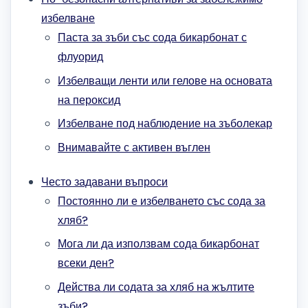
избелване
Паста за зъби със сода бикарбонат с
флуорид
Избелващи ленти или гелове на основата
на пероксид
Избелване под наблюдение на зъболекар
Внимавайте с активен въглен
Често задавани въпроси
Постоянно ли е избелването със сода за
хляб?
Мога ли да използвам сода бикарбонат
всеки ден?
Действа ли содата за хляб на жълтите
зъби?