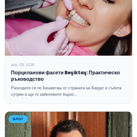
апр. 28, 2026
Порцеланови фасети Beşiktaş: Практическо
ръководство
Разходете се по Бешикташ от страната на Багдат в събота
сутрин и ще го забележите бързо:…
БЛОГ