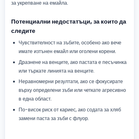
за укрепване на емайла.
Потенциални недостатъци, за които да
следите
Чувствителност на зъбите, особено ако вече
имате изтънен емайл или оголени корени.
Дразнене на венците, ако пастата е песъчинка
или търкате линията на венците.
Неравномерни резултати, ако се фокусирате
върху определени зъби или четкате агресивно
в една област.
По-висок риск от кариес, ако содата за хляб
замени паста за зъби с флуор.