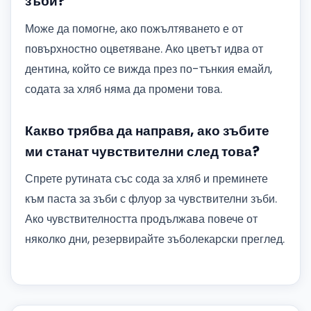
зъби?
Може да помогне, ако пожълтяването е от
повърхностно оцветяване. Ако цветът идва от
дентина, който се вижда през по-тънкия емайл,
содата за хляб няма да промени това.
Какво трябва да направя, ако зъбите
ми станат чувствителни след това?
Спрете рутината със сода за хляб и преминете
към паста за зъби с флуор за чувствителни зъби.
Ако чувствителността продължава повече от
няколко дни, резервирайте зъболекарски преглед.