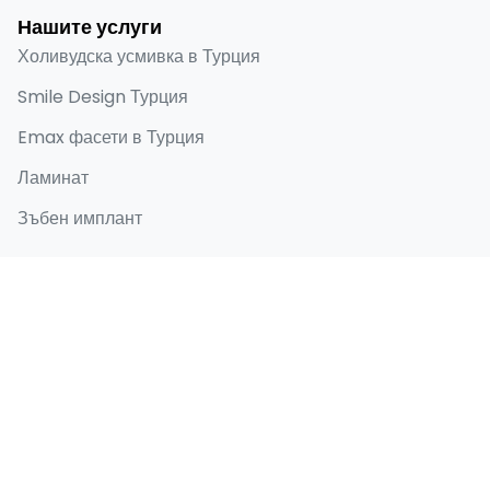
Нашите услуги
Холивудска усмивка в Турция
Smile Design Турция
Emax фасети в Турция
Ламинат
Зъбен имплант
Бързи връзки
Начало
За мен
Преди и след
Блог
Контакти