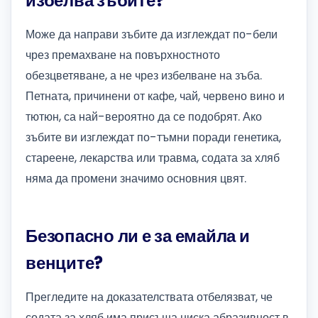
избелва зъбите?
Може да направи зъбите да изглеждат по-бели
чрез премахване на повърхностното
обезцветяване, а не чрез избелване на зъба.
Петната, причинени от кафе, чай, червено вино и
тютюн, са най-вероятно да се подобрят. Ако
зъбите ви изглеждат по-тъмни поради генетика,
стареене, лекарства или травма, содата за хляб
няма да промени значимо основния цвят.
Безопасно ли е за емайла и
венците?
Прегледите на доказателствата отбелязват, че
содата за хляб има присъща ниска абразивност в