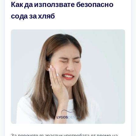
Как да използвате безопасно
сода за хляб
За повечето възрастни употребата от време на